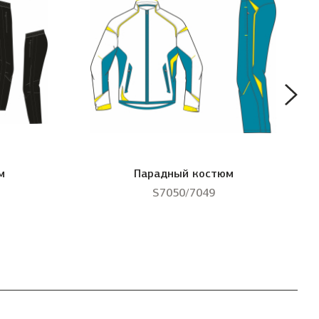
м
Парадный костюм
S7050/7049