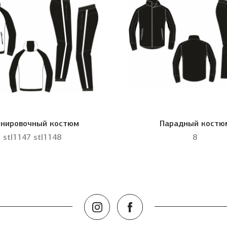
нировочный костюм
Парадный костю
stl1147 stl1148
8