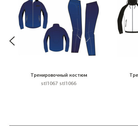
Тренировочный костюм
Тре
stl1067 stl1066