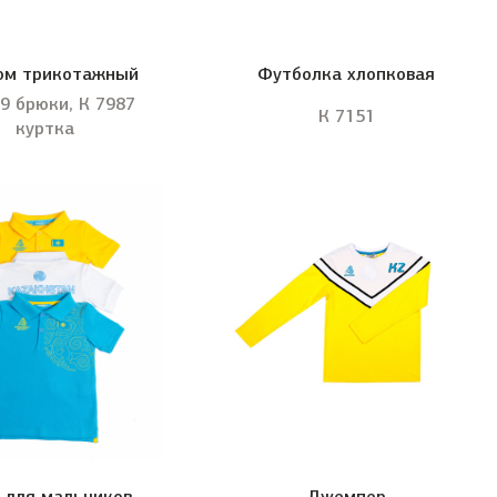
юм трикотажный
Футболка хлопковая
9 брюки, К 7987
К 7151
куртка
 для мальчиков
Джемпер