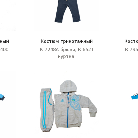
жный
Костюм трикотажный
Кост
6400
K 7248А брюки, К 6521
К 795
куртка