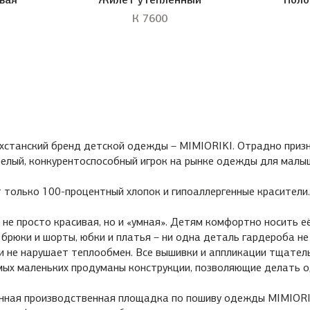
К 7600
хстанский бренд детской одежды – MIMIORIKI. Отрадно призн
релый, конкурентоспособный игрок на рынке одежды для малыше
 только 100-процентный хлопок и гипоаллергенные красители
е просто красивая, но и «умная». Детям комфортно носить её
 брюки и шорты, юбки и платья – ни одна деталь гардероба не
и не нарушает теплообмен. Все вышивки и аппликации тщател
мых маленьких продуманы конструкции, позволяющие делать 
нная производственная площадка по пошиву одежды MIMIORI