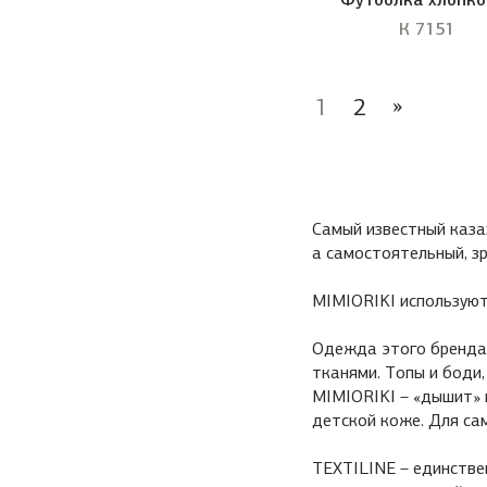
К 7151
»
1
2
Самый известный каза
а самостоятельный, з
MIMIORIKI используют
Одежда этого бренда н
тканями. Топы и боди,
MIMIORIKI – «дышит» 
детской коже. Для са
TEXTILINE – единстве