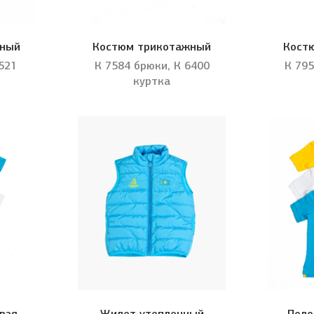
жный
Костюм трикотажный
Кост
521
К 7584 брюки, К 6400
К 795
куртка
вая
Жилет утепленный
Поло