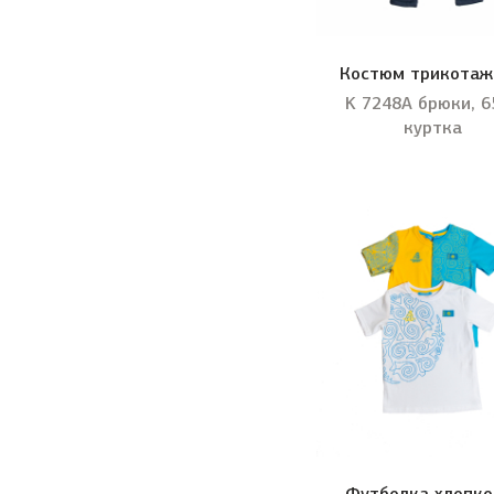
Костюм трикота
K 7248А брюки, 6
куртка
Футболка хлопко